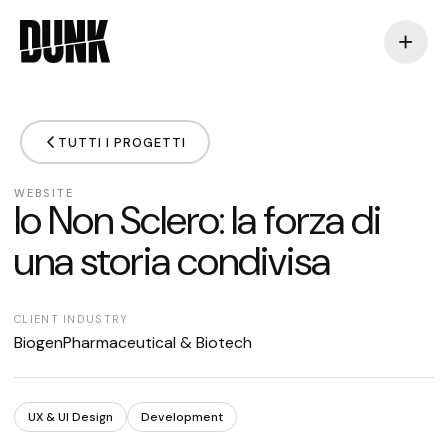
+
TUTTI I PROGETTI
WEBSITE
Io Non Sclero: la forza di
una storia condivisa
CLIENT
INDUSTRY
Biogen
Pharmaceutical & Biotech
UX & UI Design
Development