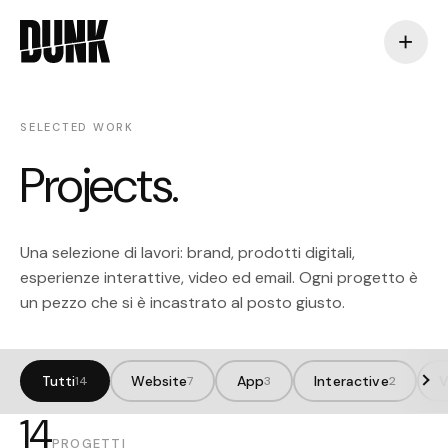
+
SELECTED WORK
Projects
.
Una selezione di lavori: brand, prodotti digitali,
esperienze interattive, video ed email. Ogni progetto è
un pezzo che si è incastrato al posto giusto.
Tutti
Website
App
Interactive
V
14
7
3
2
14
PROGETTI